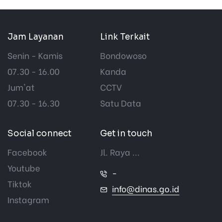
Jam Layanan
Link Terkait
Senin - Kamis
Bondowoso
07.30 - 16.00
Kanda
Jum'at
CCTV
07.30 - 16.30
Satu Data
Social connect
Get in touch
Facebook
Jl. Raya ...
Youtube
-
Tiktok
info@dinas.go.id
Instagram