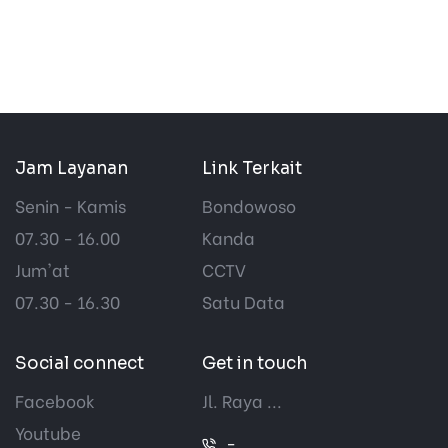
Jam Layanan
Link Terkait
Senin - Kamis
Bondowoso
07.30 - 16.00
Kanda
Jum'at
CCTV
07.30 - 16.30
Satu Data
Social connect
Get in touch
Facebook
Jl. Raya ...
Youtube
-