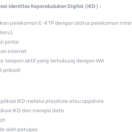
asi Identitas Kependudukan Digital (IKD) :
ukan perekaman E-KTP dengan status perekaman mini
Baru)
i pintar
gan internet
or telepon aktif yang terhubung dengan WA
l pribadi
likasi IKD melalui playstore atau appstore
kasi IKD dan mengisi data
jah
e oleh petugas