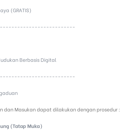
iaya (GRATIS)
--------------------------
dukan Berbasis Digital
--------------------------
ngaduan
n dan Masukan dapat dilakukan dengan prosedur :
sung (Tatap Muka)