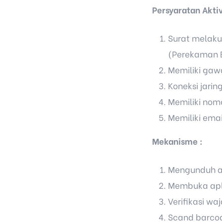
Persyaratan Aktiv
Surat melak
(Perekaman 
Memiliki gawa
Koneksi jarin
Memiliki nom
Memiliki emai
Mekanisme :
Mengunduh ap
Membuka apli
Verifikasi wa
Scand barcod