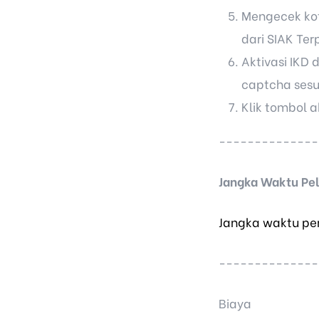
Mengecek kot
dari SIAK Ter
Aktivasi IKD 
captcha sesu
Klik tombol a
--------------
Jangka Waktu Pel
Jangka waktu pen
--------------
Biaya