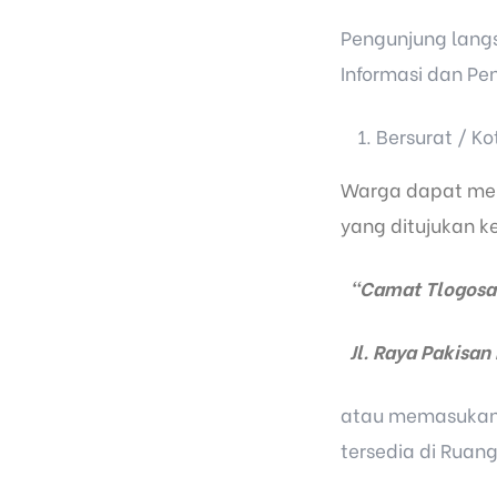
Pengunjung langs
Informasi dan P
Bersurat / K
Warga dapat mel
yang ditujukan k
"Camat Tlogosar
Jl. Raya Pakisan
atau memasukan 
tersedia di Rua