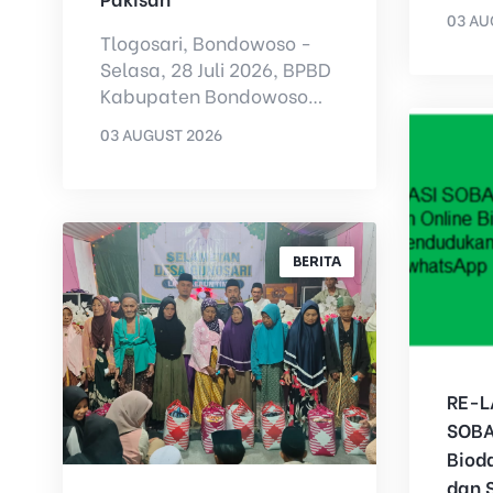
Isba
03 AU
Kegia
Tlogosari, Bondowoso -
BY
AD
Selasa, 28 Juli 2026, BPBD
Kabupaten Bondowoso
didampingi Kasi Trantib
03 AUGUST 2026
Kecamatan Tlogosari
BY
ADMIN
besert...
BERITA
RE-L
SOBA
Biod
dan 