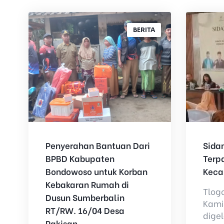
BERITA
Penyerahan Bantuan Dari
Sidan
BPBD Kabupaten
Terp
Bondowoso untuk Korban
Keca
Kebakaran Rumah di
Tlog
Dusun Sumberbalin
Kamis
RT/RW. 16/04 Desa
dige
Pakisan