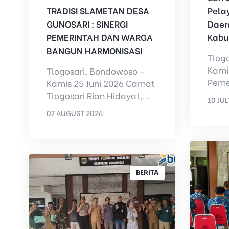
TRADISI SLAMETAN DESA
Pela
GUNOSARI : SINERGI
Daer
PEMERINTAH DAN WARGA
Kabu
BANGUN HARMONISASI
Tlog
Kamis
Tlogosari, Bondowoso -
Peme
Kamis 25 Juni 2026 Camat
Tlog
Tlogosari Rian Hidayat,
10 JU
launc
S.STP hadiri acara tradisi
07 AUGUST 2026
BY
AD
Pelay
selamatan yang diadak...
BY
ADMIN
BERITA