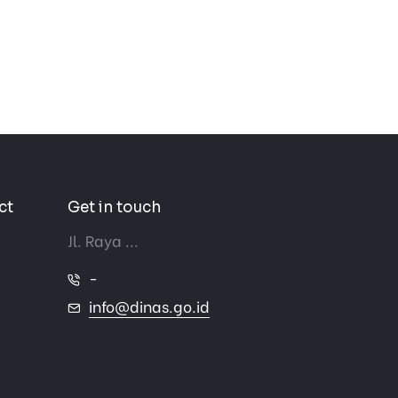
ct
Get in touch
Jl. Raya ...
-
info@dinas.go.id