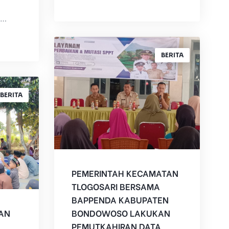
Pintu, dan Tenaga Kerja
BY
ADMIN
(DPMPTSPNAK...
i
...
BERITA
BERITA
PEMERINTAH KECAMATAN
TLOGOSARI BERSAMA
BAPPENDA KABUPATEN
AN
BONDOWOSO LAKUKAN
PEMUTKAHIRAN DATA