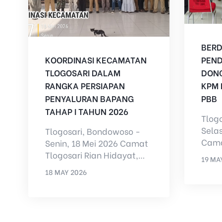
BER
KOORDINASI KECAMATAN
PEND
TLOGOSARI DALAM
DON
RANGKA PERSIAPAN
KPM 
PENYALURAN BAPANG
PBB
TAHAP I TAHUN 2026
Tlog
Selas
Tlogosari, Bondowoso -
Cama
Senin, 18 Mei 2026 Camat
Hida
Tlogosari Rian Hidayat,
19 MA
meng
S.STP bersama Bulog,
18 MAY 2026
BY
AD
Petu
Polsek Kecamatan
BY
ADMIN
Tlogosari,...