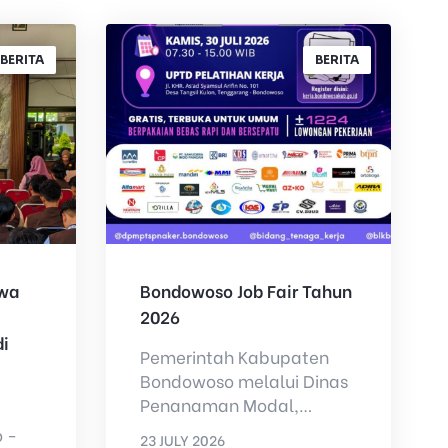
BERITA
BERITA
swa
Bondowoso Job Fair Tahun
2026
i
Pemerintah Kabupaten
Bondowoso melalui Dinas
Penanaman Modal,
Pelayanan Terpadu Satu
 -
23 JULY 2026