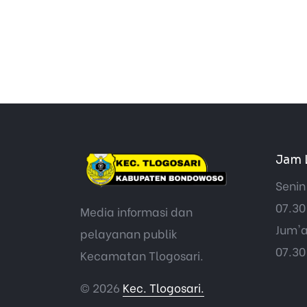
Jam 
Senin
07.30
Media informasi dan
Jum'a
pelayanan publik
07.30
Kecamatan Tlogosari.
© 2026
Kec. Tlogosari.