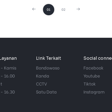
01
02
Layanan
Link Terkait
Social conne
 - Kamis
Bondowoso
Facebook
 - 16.00
Kanda
Youtube
t
CCTV
Tiktok
 - 16.30
Satu Data
Instagram