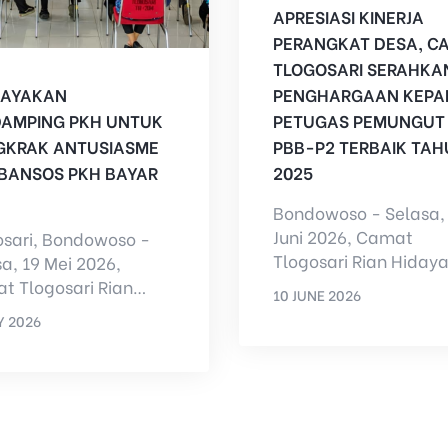
APRESIASI KINERJA
PERANGKAT DESA, C
TLOGOSARI SERAHKA
DAYAKAN
PENGHARGAAN KEPA
AMPING PKH UNTUK
PETUGAS PEMUNGUT
GKRAK ANTUSIASME
PBB-P2 TERBAIK TA
BANSOS PKH BAYAR
2025
Bondowoso - Selasa,
Juni 2026, Camat
osari, Bondowoso -
Tlogosari Rian Hidaya
a, 19 Mei 2026,
S.STP menyerahkan
t Tlogosari Rian
10 JUNE 2026
penghargaan kepad
yat, S.STP
Y 2026
BY
ADMIN
Petugas Pemungut Paj
umpulkan seluruh
MIN
gas Pendamping...