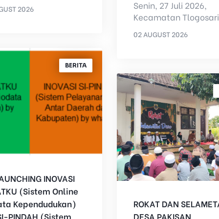
t Nikah Terpadu dan
Senin, 27 Juli 2026,
GUST 2026
tan Bakti Sosial...
Kecamatan Tlogosar
MIN
menggelar acara
02 AUGUST 2026
penerimaan KKN dari
BY
ADMIN
Universitas Bondowos
BERITA
AUNCHING INOVASI
TKU (Sistem Online
ata Kependudukan)
ROKAT DAN SELAMET
SI-PINDAH (Sistem
DESA PAKISAN