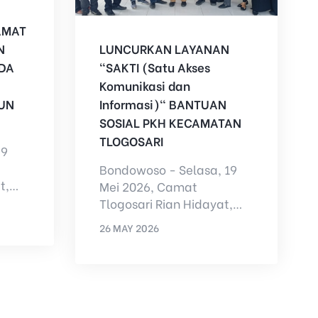
AMAT
N
LUNCURKAN LAYANAN
DA
"SAKTI (Satu Akses
Komunikasi dan
HUN
Informasi)" BANTUAN
SOSIAL PKH KECAMATAN
TLOGOSARI
 9
Bondowoso - Selasa, 19
t,
Mei 2026, Camat
Tlogosari Rian Hidayat,
a
S.STP bersama
26 MAY 2026
...
&nbsp;seluruh Petugas
BY
ADMIN
Pendamping PKH (Progr...