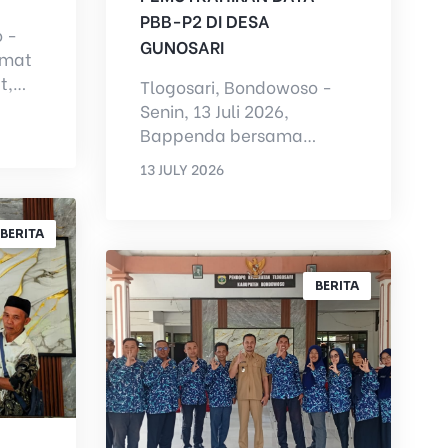
PBB-P2 DI DESA
 -
GUNOSARI
amat
t,
Tlogosari, Bondowoso -
disi
Senin, 13 Juli 2026,
D...
Bappenda bersama
Pemerintah Kecamatan
13 JULY 2026
Tlogosari (Camat
BY
ADMIN
Tlogosari) dan didamp...
BERITA
BERITA