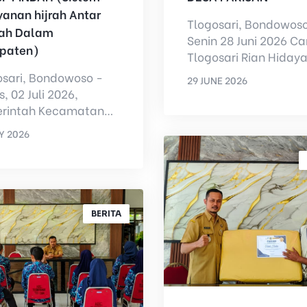
yanan hijrah Antar
Tlogosari, Bondowoso
ah Dalam
Senin 28 Juni 2026 C
paten)
Tlogosari Rian Hidaya
S.STP hadiri acara tra
osari, Bondowoso -
29 JUNE 2026
Rokat dan Selametan 
, 02 Juli 2026,
BY
ADMIN
rintah Kecamatan
osari melakukan re-
LY 2026
hing Inovasi
MIN
anan Publ...
BERITA