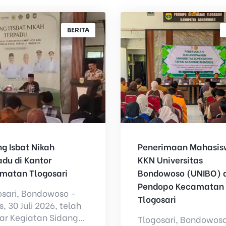
BERITA
g Isbat Nikah
Penerimaan Mahasi
adu di Kantor
KKN Universitas
matan Tlogosari
Bondowoso (UNIBO) d
Pendopo Kecamatan
osari, Bondowoso -
Tlogosari
, 30 Juli 2026, telah
lar Kegiatan Sidang
Tlogosari, Bondowoso