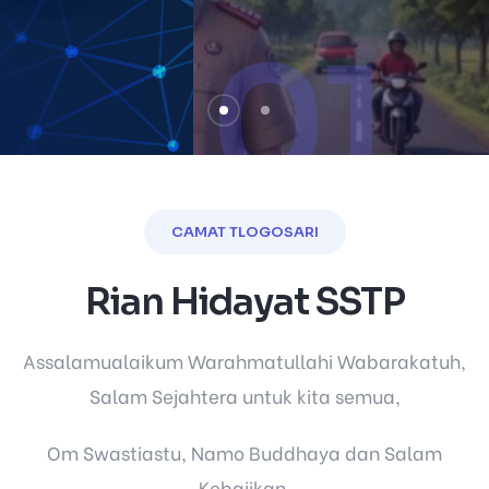
01
CAMAT TLOGOSARI
Rian Hidayat SSTP
Assalamualaikum Warahmatullahi Wabarakatuh,
Salam Sejahtera untuk kita semua,
Om Swastiastu, Namo Buddhaya dan Salam
Kebajikan.