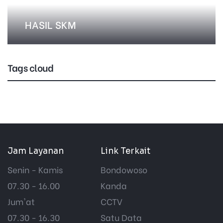
HASIL SKM
Tags cloud
Jam Layanan
Link Terkait
Senin - Kamis
Bondowoso
07.30 - 16.00
Kanda
Jum'at
CCTV
07.30 - 16.30
Satu Data